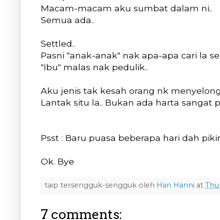
Macam-macam aku sumbat dalam ni..
Semua ada..
Settled..
Pasni "anak-anak" nak apa-apa cari la sen
"Ibu" malas nak pedulik..
Aku jenis tak kesah orang nk menyelongk
Lantak situ la.. Bukan ada harta sangat pu
Psst : Baru puasa beberapa hari dah pikir 
Ok. Bye
taip tersengguk-sengguk oleh
Han Hanni
at
Thur
7 comments: