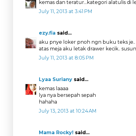
kemas dan teratur...kategori alatulis di 
July 11, 2013 at 3:41 PM
ezy.fia
said...
aku pnye loker pnoh ngn buku teks je.. 
atas meja aku letak drawer kecik.. susun a
July 11, 2013 at 8:05 PM
Lyaa Suriany
said...
kemas laaaa
lya nya bersepah sepah
hahaha
July 13, 2013 at 10:24 AM
Mama Rocky!
said...