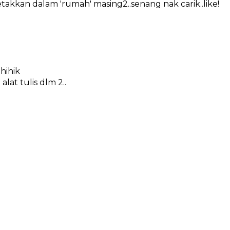
letakkan dalam 'rumah' masing2..senang nak carik..like!
hihik
lat tulis dlm 2..