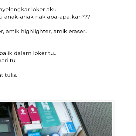
nyelongkar loker aku..
alau anak-anak nak apa-apa..kan???
, amik highlighter, amik eraser..
lik dalam loker tu..
i tu..
 tulis.