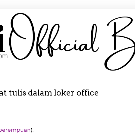
t tulis dalam loker office
2 perempuan
)..