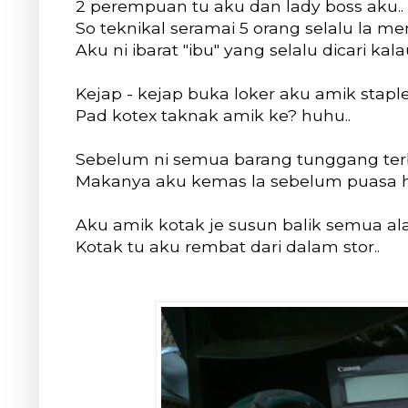
2 perempuan tu aku dan lady boss aku..
So teknikal seramai 5 orang selalu la me
Aku ni ibarat "ibu" yang selalu dicari k
Kejap - kejap buka loker aku amik stapler
Pad kotex taknak amik ke? huhu..
Sebelum ni semua barang tunggang terba
Makanya aku kemas la sebelum puasa har
Aku amik kotak je susun balik semua alat
Kotak tu aku rembat dari dalam stor..