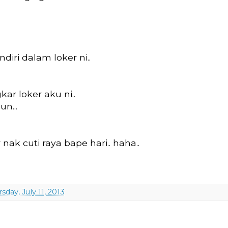
diri dalam loker ni..
ar loker aku ni..
n...
nak cuti raya bape hari.. haha..
sday, July 11, 2013