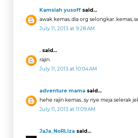
Kamsiah yusoff
said...
awak kemas..dia org selongkar..kemas..s
July 11, 2013 at 9:28 AM
.
said...
rajin.
July 11, 2013 at 10:04 AM
adventure mama
said...
hehe rajin kemas...sy nye meja selerak je
July 11, 2013 at 11:09 AM
JaJa_NoRLiza
said...