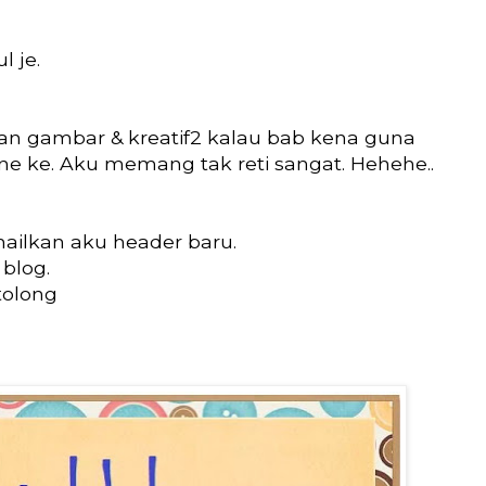
 je.
kan gambar & kreatif2 kalau bab kena guna
e ke. Aku memang tak reti sangat. Hehehe..
mailkan aku header baru.
blog.
tolong