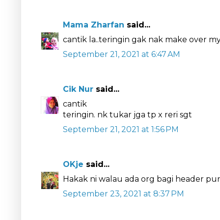
Mama Zharfan
said...
cantik la..teringin gak nak make over my
September 21, 2021 at 6:47 AM
Cik Nur
said...
cantik
teringin. nk tukar jga tp x reri sgt
September 21, 2021 at 1:56 PM
OKje
said...
Hakak ni walau ada org bagi header pun
September 23, 2021 at 8:37 PM