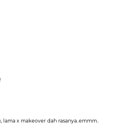
!
og, lama x makeover dah rasanya..emmm..