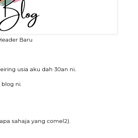
Header Baru
iring usia aku dah 30an ni..
blog ni.
 apa sahaja yang comel2).