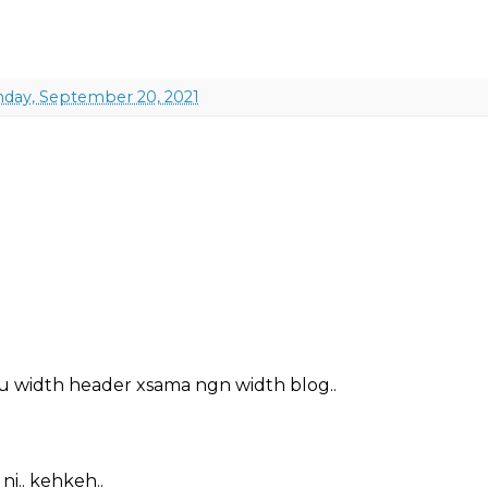
day, September 20, 2021
tau width header xsama ngn width blog..
i.. kehkeh..