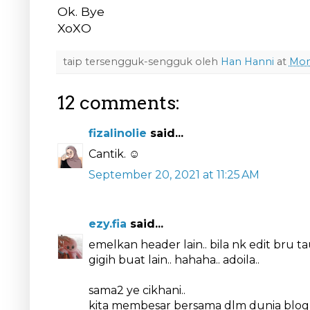
Ok. Bye
XoXO
taip tersengguk-sengguk oleh
Han Hanni
at
Mon
12 comments:
fizalinolie
said...
Cantik. ☺️
September 20, 2021 at 11:25 AM
ezy.fia
said...
emelkan header lain.. bila nk edit bru 
gigih buat lain.. hahaha.. adoila..
sama2 ye cikhani..
kita membesar bersama dlm dunia blog n